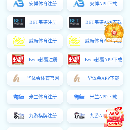
通知公告
重庆工程万美娱乐官网app官网官方版申请领取38元体验金
关于2025级万美娱乐官网app官网官方版专..
申请领取38元体验金 2025-2026 学年第二学期本科..
申请领取38元体验金组织国际利来w66第十九届全国大万美
娱乐官网app官网官方版节..
申请领取38元体验金关于2026届校级优秀毕业设计（..
关于组织2026年第二十届iCAN大万美娱乐官网app官网官
方版创新创业..
关于组织2026年重庆市大万美娱乐官网app官网官方版电子
设计竞赛报..
素质教育
青春反诈进社区 AI赋能护民生
以诚应试笃学风，蓄力实习启新程 ——23通..
申请领取38元体验金举办“走过来时的路”校友讲座..