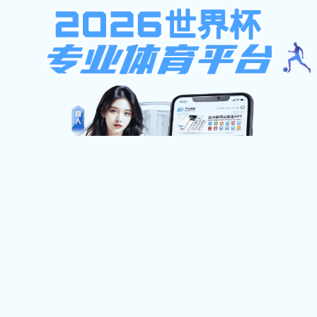
申请领取38元体验金,万美娱乐官网app官网官方版,国际利来w66
首页
万美娱乐官网
专业介绍
师
app官网官方版
简介