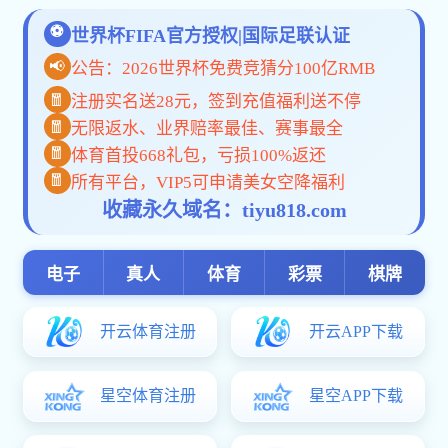
申请领取38元体验金举行2026届万美娱乐官
申请领取38元体验金举行2025-2
申请领取38元体验金 召开2025
深化产教融合共育应用人才—