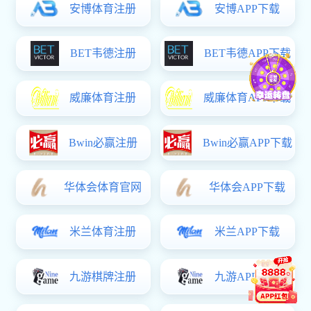
通知公告
重庆工程万美娱乐官网app官网官方版申请领取38元体验金
关于2025级万美娱乐官网app官网官方版专..
申请领取38元体验金 2025-2026 学年第二学期本科..
申请领取38元体验金组织国际利来w66第十九届全国大万美
娱乐官网app官网官方版节..
申请领取38元体验金关于2026届校级优秀毕业设计（..
关于组织2026年第二十届iCAN大万美娱乐官网app官网官
方版创新创业..
关于组织2026年重庆市大万美娱乐官网app官网官方版电子
设计竞赛报..
素质教育
青春反诈进社区 AI赋能护民生
以诚应试笃学风，蓄力实习启新程 ——23通..
申请领取38元体验金举办“走过来时的路”校友讲座..