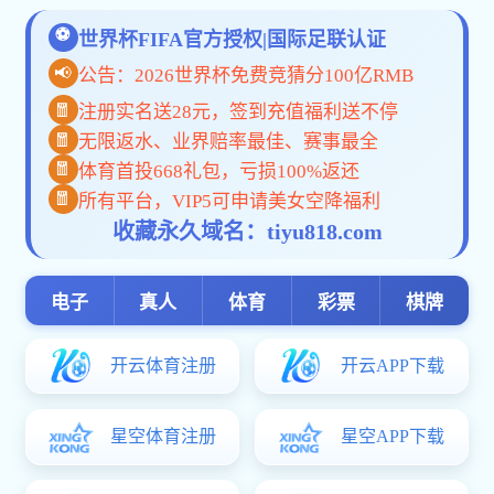
申请领取38元体验金举行2026届万美娱乐官
申请领取38元体验金举行2025-2
申请领取38元体验金 召开2025
深化产教融合共育应用人才—